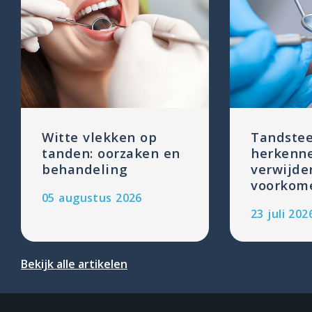
Witte vlekken op
Tandstee
tanden: oorzaken en
herkenn
behandeling
verwijde
voorkom
05 augustus 2026
23 juli 202
Bekijk alle artikelen