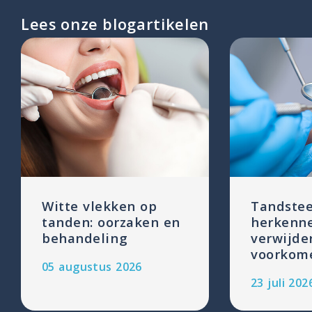
Lees onze blogartikelen
Witte vlekken op
Tandstee
tanden: oorzaken en
herkenn
behandeling
verwijde
voorkom
05 augustus 2026
23 juli 202