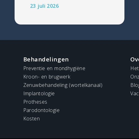
23 juli 2026
Behandelingen
Ov
Preventie en mondhygiëne
Het
Kroon- en brugwerk
Onz
Zenuwbehandeling (wortelkanaal)
Blo
Implantologie
Vac
Protheses
Parodontologie
Kosten