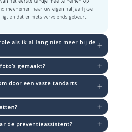
 van het eerste tandje mee te nemen op
ind meenemen naar uw eigen halfjaarlijkse
 ligt en dat er niets vervelends gebeurt.
ole als ik al lang niet meer bij de
foto’s gemaakt?
k om door een vaste tandarts
etten?
ar de preventieassistent?