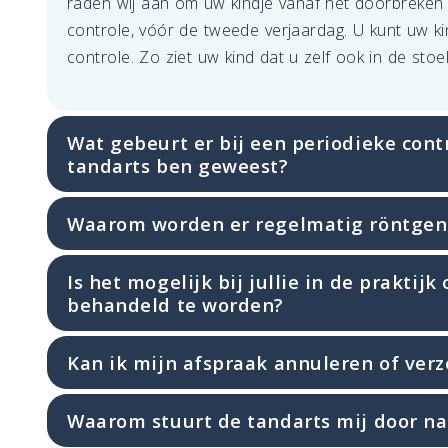
raden wij aan om uw kindje vanaf het doorbreken
controle, vóór de tweede verjaardag. U kunt uw k
controle. Zo ziet uw kind dat u zelf ook in de stoel
Wat gebeurt er bij een periodieke contr
tandarts ben geweest?
Waarom worden er regelmatig röntgen
Is het mogelijk bij jullie in de praktij
behandeld te worden?
Kan ik mijn afspraak annuleren of verz
Waarom stuurt de tandarts mij door na