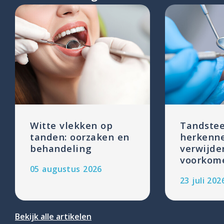
Witte vlekken op
Tandstee
tanden: oorzaken en
herkenn
behandeling
verwijde
voorkom
05 augustus 2026
23 juli 202
Bekijk alle artikelen