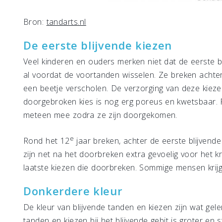
Bron:
tandarts.nl
De eerste blijvende kiezen
Veel kinderen en ouders merken niet dat de eerste b
al voordat de voortanden wisselen. Ze breken achter
een beetje verscholen. De verzorging van deze kiezen
doorgebroken kies is nog erg poreus en kwetsbaar.
meteen mee zodra ze zijn doorgekomen.
e
Rond het 12
jaar breken, achter de eerste blijvende
zijn net na het doorbreken extra gevoelig voor het kr
laatste kiezen die doorbreken. Sommige mensen krij
Donkerdere kleur
De kleur van blijvende tanden en kiezen zijn wat gel
tanden en kiezen bij het blijvende gebit is groter en s