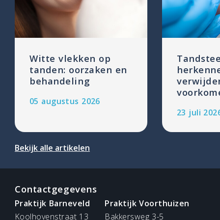
Witte vlekken op
Tandstee
tanden: oorzaken en
herkenn
behandeling
verwijde
voorkom
05 augustus 2026
23 juli 202
Bekijk alle artikelen
Contactgegevens
Praktijk Barneveld
Praktijk Voorthuizen
Koolhovenstraat 13
Bakkersweg 3-5