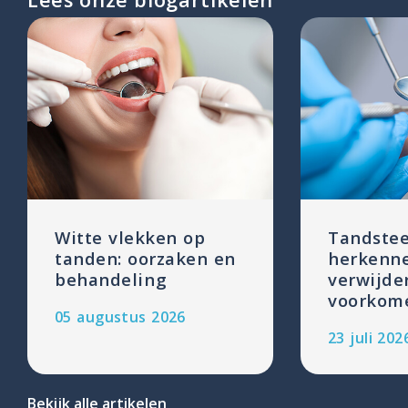
Witte vlekken op
Tandstee
tanden: oorzaken en
herkenn
behandeling
verwijde
voorkom
05 augustus 2026
23 juli 202
Bekijk alle artikelen